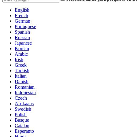
English
French
German
Portuguese
Spanish
Russian
Japanese
Korean
Arabic
Irish
Greek
Turkish
Italian
Danish
Romanian
Indonesian
Czech
Afrikaans
Swedish
Polish
Basque
Catalan
Esperanto
Hindi