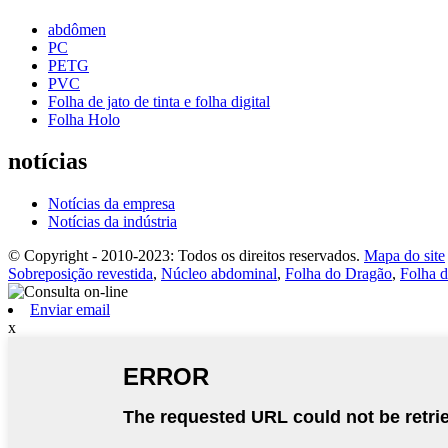
abdômen
PC
PETG
PVC
Folha de jato de tinta e folha digital
Folha Holo
notícias
Notícias da empresa
Notícias da indústria
© Copyright - 2010-2023: Todos os direitos reservados.
Mapa do site
Sobreposição revestida
,
Núcleo abdominal
,
Folha do Dragão
,
Folha 
Enviar email
x