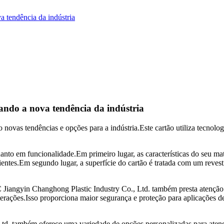
a tendência da indústria
ando a nova tendência da indústria
 novas tendências e opções para a indústria.Este cartão utiliza tecnol
nto em funcionalidade.Em primeiro lugar, as características do seu ma
tes.Em segundo lugar, a superfície do cartão é tratada com um revestim
 Jiangyin Changhong Plastic Industry Co., Ltd. também presta atenção à
ulterações.Isso proporciona maior segurança e proteção para aplicações d
td. também oferece uma variedade de opções personalizadas para atende