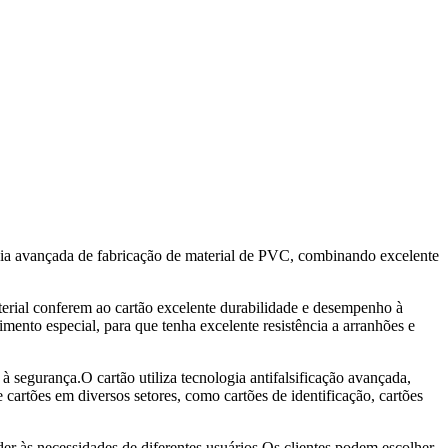
ogia avançada de fabricação de material de PVC, combinando excelente
terial conferem ao cartão excelente durabilidade e desempenho à
ento especial, para que tenha excelente resistência a arranhões e
 segurança.O cartão utiliza tecnologia antifalsificação avançada,
e cartões em diversos setores, como cartões de identificação, cartões
r às necessidades de diferentes usuários.Os clientes podem escolher