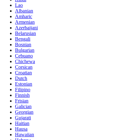
Lao
Albanian
Amharic
Armenian
Azerbaijani
Belarusian
Bengali
Bosnian
Bulgarian
Cebuano
Chichewa
Corsican
Croatian
Dutch
Estonian
Filipino
Finnish
Frisian
Galician
Georgian
Gujarati
Haitian
Hausa
Hawaiian