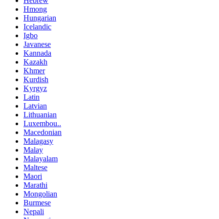
Hebrew
Hmong
Hungarian
Icelandic
Igbo
Javanese
Kannada
Kazakh
Khmer
Kurdish
Kyrgyz
Latin
Latvian
Lithuanian
Luxembou..
Macedonian
Malagasy
Malay
Malayalam
Maltese
Maori
Marathi
Mongolian
Burmese
Nepali