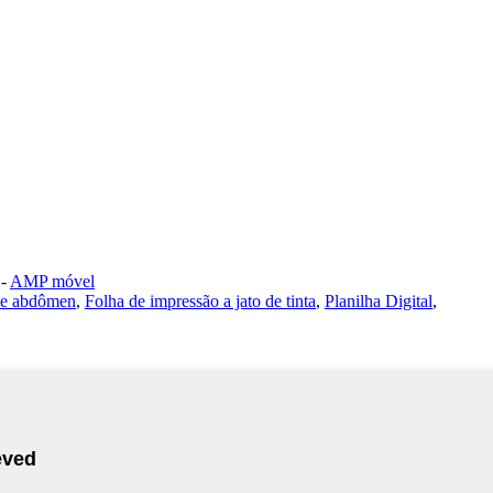
-
AMP móvel
de abdômen
,
Folha de impressão a jato de tinta
,
Planilha Digital
,