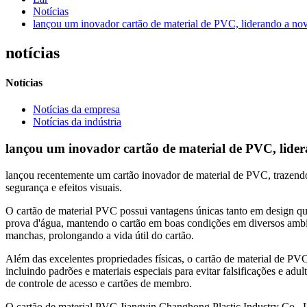
Notícias
lançou um inovador cartão de material de PVC, liderando a nov
notícias
Notícias
Notícias da empresa
Notícias da indústria
lançou um inovador cartão de material de PVC, lider
lançou recentemente um cartão inovador de material de PVC, trazendo
segurança e efeitos visuais.
O cartão de material PVC possui vantagens únicas tanto em design qua
prova d'água, mantendo o cartão em boas condições em diversos ambien
manchas, prolongando a vida útil do cartão.
Além das excelentes propriedades físicas, o cartão de material de PVC
incluindo padrões e materiais especiais para evitar falsificações e ad
de controle de acesso e cartões de membro.
O cartão de material PVC Jiangyin Changhong Plastic Industry Co., L